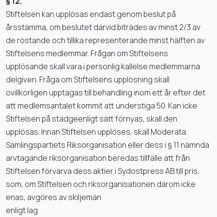
§ 12.
Stiftelsen kan upplösas endast genom beslut på
årsstämma, om beslutet därvid biträdes av minst 2/3 av
de röstande och tillika representerande minst hälften av
Stiftelsens medlemmar. Frågan om Stiftelsens
upplösande skall vara i personlig kallelse medlemmarna
delgiven. Fråga om Stiftelsens upplösning skall
ovillkorligen upptagas till behandling inom ett år efter det
att medlemsantalet kommit att understiga 50. Kan icke
Stiftelsen på stadgeenligt sätt förnyas, skall den
upplösas. Innan Stiftelsen upplöses, skall Moderata
Samlingspartiets Riksorganisation eller dess i § 11 nämnda
arvtagande riksorganisation beredas tillfälle att från
Stiftelsen förvärva dess aktier i Sydostpress AB till pris,
som, om Stiftelsen och riksorganisationen därom icke
enas, avgöres av skiljemän
enligt lag.