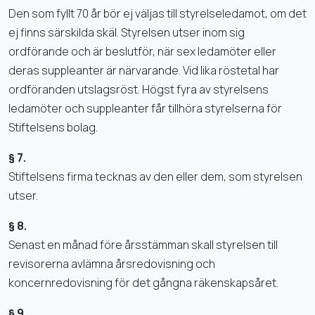
Den som fyllt 70 år bör ej väljas till styrelseledamot, om det
ej finns särskilda skäl. Styrelsen utser inom sig
ordförande och är beslutför, när sex ledamöter eller
deras suppleanter är närvarande. Vid lika röstetal har
ordföranden utslagsröst. Högst fyra av styrelsens
ledamöter och suppleanter får tillhöra styrelserna för
Stiftelsens bolag.
§ 7.
Stiftelsens firma tecknas av den eller dem, som styrelsen
utser.
§ 8.
Senast en månad före årsstämman skall styrelsen till
revisorerna avlämna årsredovisning och
koncernredovisning för det gångna räkenskapsåret.
§ 9.