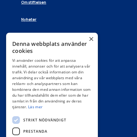
Om stiftelsen
Nyheter
Kontakt
×
Denna webbplats använder
Stiftelsen Barometerns ordförande
cookies
Lennarth Förberg
lennarth@forberg.se
Vi använder cookies för att anpassa
innehåll, annonser och för att analysera vår
Stiftelsen Barometerns samordnare
trafik. Vi delar också information om din
Yael Tågerud
användning av vår webbplats med våra
yael.tagerud@gotamedia.se
reklam- och analyspartners som kan
kombinera den med annan information som
VD Sydostpress AB
du har tillhandahållit dem eller som de har
mikael.larsson-ek@gotamedia.se
samlat in från din användning av deras
070-359 92 75
tjänster.
Läs mer
Adress
STRIKT NÖDVÄNDIGT
Postadress:
PRESTANDA
Stiftelsen Barometern