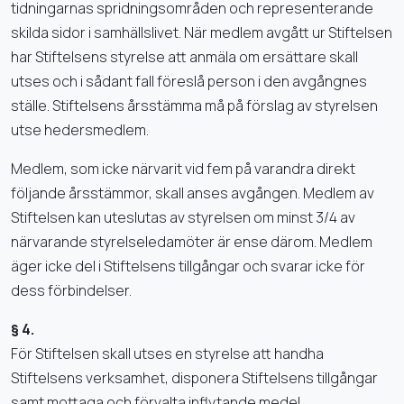
tidningarnas spridningsområden och representerande
skilda sidor i samhällslivet. När medlem avgått ur Stiftelsen
har Stiftelsens styrelse att anmäla om ersättare skall
utses och i sådant fall föreslå person i den avgångnes
ställe. Stiftelsens årsstämma må på förslag av styrelsen
utse hedersmedlem.
Medlem, som icke närvarit vid fem på varandra direkt
följande årsstämmor, skall anses avgången. Medlem av
Stiftelsen kan uteslutas av styrelsen om minst 3/4 av
närvarande styrelseledamöter är ense därom. Medlem
äger icke del i Stiftelsens tillgångar och svarar icke för
dess förbindelser.
§ 4.
För Stiftelsen skall utses en styrelse att handha
Stiftelsens verksamhet, disponera Stiftelsens tillgångar
samt mottaga och förvalta inflytande medel.