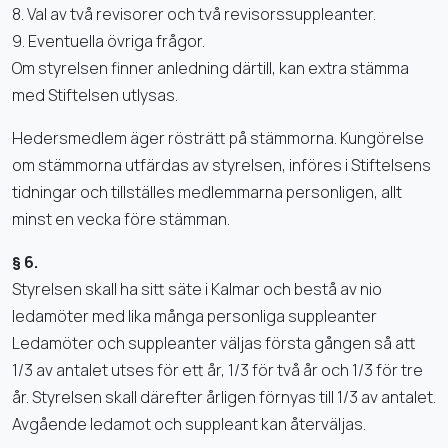
8. Val av två revisorer och två revisorssuppleanter.
9. Eventuella övriga frågor.
Om styrelsen finner anledning därtill, kan extra stämma
med Stiftelsen utlysas.
Hedersmedlem äger rösträtt på stämmorna. Kungörelse
om stämmorna utfärdas av styrelsen, införes i Stiftelsens
tidningar och tillställes medlemmarna personligen, allt
minst en vecka före stämman.
§ 6.
Styrelsen skall ha sitt säte i Kalmar och bestå av nio
ledamöter med lika många personliga suppleanter
Ledamöter och suppleanter väljas första gången så att
1/3 av antalet utses för ett år, 1/3 för två år och 1/3 för tre
år. Styrelsen skall därefter årligen förnyas till 1/3 av antalet.
Avgående ledamot och suppleant kan återväljas.