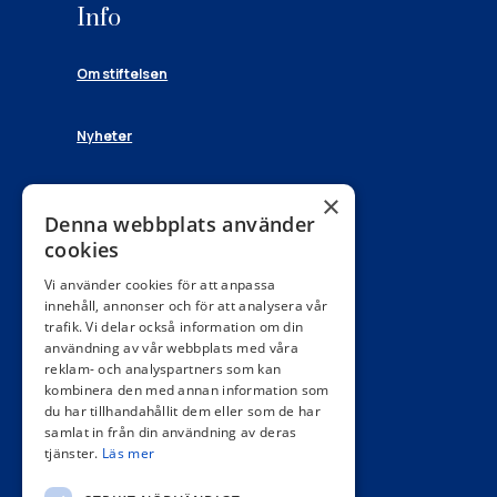
Info
Om stiftelsen
Nyheter
Kontakt
×
Denna webbplats använder
Stiftelsen Barometerns ordförande
cookies
Lennarth Förberg
lennarth@forberg.se
Vi använder cookies för att anpassa
innehåll, annonser och för att analysera vår
Stiftelsen Barometerns samordnare
trafik. Vi delar också information om din
Yael Tågerud
användning av vår webbplats med våra
yael.tagerud@gotamedia.se
reklam- och analyspartners som kan
kombinera den med annan information som
VD Sydostpress AB
du har tillhandahållit dem eller som de har
mikael.larsson-ek@gotamedia.se
samlat in från din användning av deras
070-359 92 75
tjänster.
Läs mer