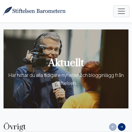
Aktuellt
Här hittar du alla tidigare nyheter och blogginlägg från
Stiftelsen.
Övrigt