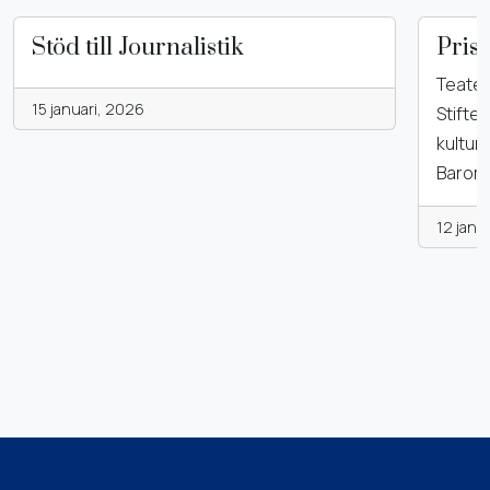
Stöd till Journalistik
Pris
Teater
15 januari, 2026
Stifte
kultur
Barom
12 janu